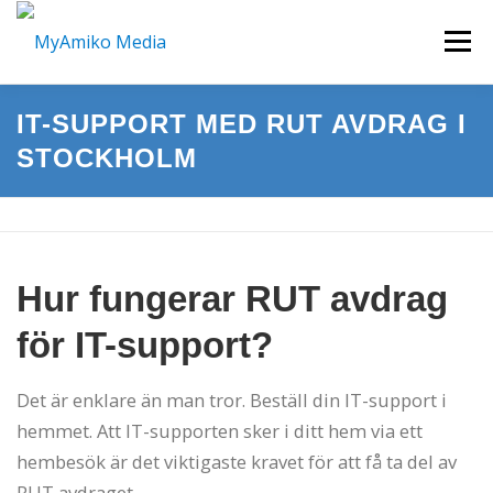
Hoppa
Meny
till
innehåll
IT-SUPPORT MED RUT AVDRAG I
START
HEMSIDOR I WORDPRESS
STOCKHOLM
KURSER & WORKSHOP
FILM/VIDEO
Hur fungerar RUT avdrag
KONTAKTA OSS
för IT-support?
Det är enklare än man tror. Beställ din IT-support i
hemmet. Att IT-supporten sker i ditt hem via ett
hembesök är det viktigaste kravet för att få ta del av
RUT avdraget.