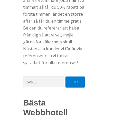
affären ett mindre jobb (minst 2
timmar) så får du 50% rabatt på
första timmen, är det en större
affär så får du en timme gratis.
Be den du refererar att hälsa
från dig så att vi vet, mejla
gärna för säkerhets skull.
Nästan alla kunder vi får är via
referenser och vi tackar
självklart för alla referenser!
Sök
efter:
Bästa
Webbhotell