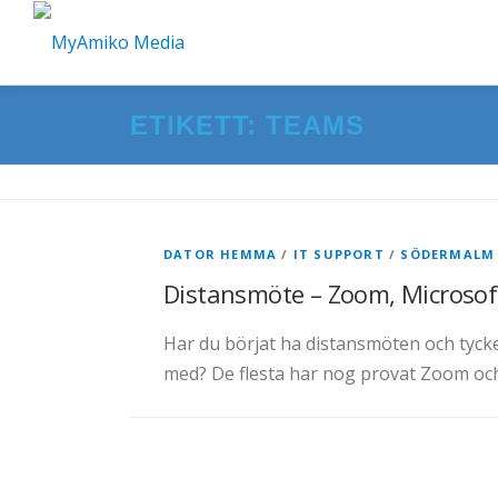
Hoppa
till
innehåll
ETIKETT:
TEAMS
DATOR HEMMA
/
IT SUPPORT
/
SÖDERMALM
Distansmöte – Zoom, Microsof
Har du börjat ha distansmöten och tycke
med? De flesta har nog provat Zoom oc