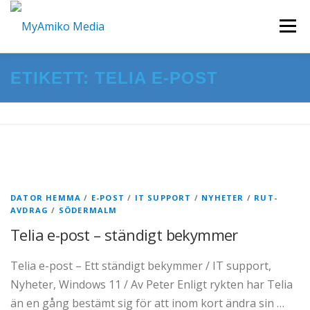
Hoppa
Meny
till
innehåll
ETIKETT:
TELIA E-POST
START
HEMSIDOR I WORDPRESS
KURSER & WORKSHOP
FILM/VIDEO
KONTAKTA OSS
DATOR HEMMA
/
E-POST
/
IT SUPPORT
/
NYHETER
/
RUT-
AVDRAG
/
SÖDERMALM
Telia e-post – ständigt bekymmer
Telia e-post – Ett ständigt bekymmer / IT support,
Nyheter, Windows 11 / Av Peter Enligt rykten har Telia
än en gång bestämt sig för att inom kort ändra sin …