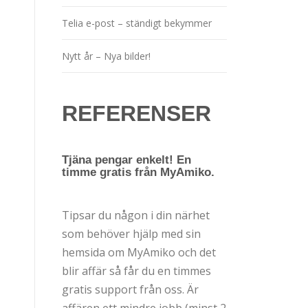
Telia e-post – ständigt bekymmer
Nytt år – Nya bilder!
REFERENSER
Tjäna pengar enkelt! En
timme gratis från MyAmiko.
Tipsar du någon i din närhet
som behöver hjälp med sin
hemsida om MyAmiko och det
blir affär så får du en timmes
gratis support från oss. Är
affären ett mindre jobb (minst 2