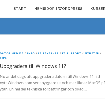
START
HEMSIDOR I WORDPRESS
KURSE
DATOR HEMMA
/
INFO
/
IT SÄKERHET
/
IT SUPPORT
/
NYHETER
/
TIPS
Uppgradera till Windows 11?
Nu är det dags att uppgradera datorn till Windows 11. Ett
nytt Windows som ser snyggare ut och mer liknar MacOS p
ytan. En hel del tekniska förbättringar och ökad …