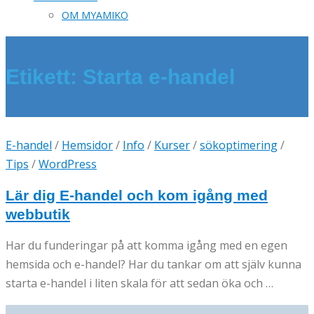
OM MYAMIKO
Etikett:
Starta e-handel
E-handel
/
Hemsidor
/
Info
/
Kurser
/
sökoptimering
/
Tips
/
WordPress
Lär dig E-handel och kom igång med
webbutik
Har du funderingar på att komma igång med en egen
hemsida och e-handel? Har du tankar om att själv kunna
starta e-handel i liten skala för att sedan öka och …