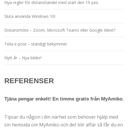
n
Nya regler för distanshandel med start den 19 juni.
a
Sluta använda Windows 10!
v
i
Distansmöte – Zoom, Microsoft Teams eller Google Meet?
g
Telia e-post – ständigt bekymmer
e
r
Nytt år – Nya bilder!
i
n
REFERENSER
g
Tjäna pengar enkelt! En timme gratis från MyAmiko.
Tipsar du någon i din närhet som behöver hjälp med
sin hemsida om MyAmiko och det blir affär så får du en