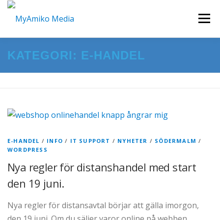
Hoppa
Meny
till
innehåll
KATEGORI:
E-HANDEL
START
HEMSIDOR I WORDPRESS
KURSER & WORKSHOP
FILM/VIDEO
KONTAKTA OSS
E-HANDEL
/
INFO
/
IT SUPPORT
/
NYHETER
/
SÖDERMALM
/
WORDPRESS
Nya regler för distanshandel med start
den 19 juni.
Nya regler för distansavtal börjar att gälla imorgon,
den 19 juni. Om du säljer varor online på webben