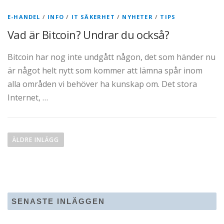
E-HANDEL
/
INFO
/
IT SÄKERHET
/
NYHETER
/
TIPS
Vad är Bitcoin? Undrar du också?
Bitcoin har nog inte undgått någon, det som händer nu
är något helt nytt som kommer att lämna spår inom
alla områden vi behöver ha kunskap om. Det stora
Internet, …
I
n
ÄLDRE INLÄGG
l
ä
g
g
SENASTE INLÄGGEN
s