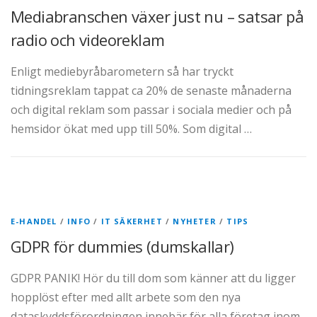
Mediabranschen växer just nu – satsar på
radio och videoreklam
Enligt mediebyråbarometern så har tryckt
tidningsreklam tappat ca 20% de senaste månaderna
och digital reklam som passar i sociala medier och på
hemsidor ökat med upp till 50%. Som digital …
E-HANDEL
/
INFO
/
IT SÄKERHET
/
NYHETER
/
TIPS
GDPR för dummies (dumskallar)
GDPR PANIK! Hör du till dom som känner att du ligger
hopplöst efter med allt arbete som den nya
dataskyddsförordningen innebär för alla företag inom