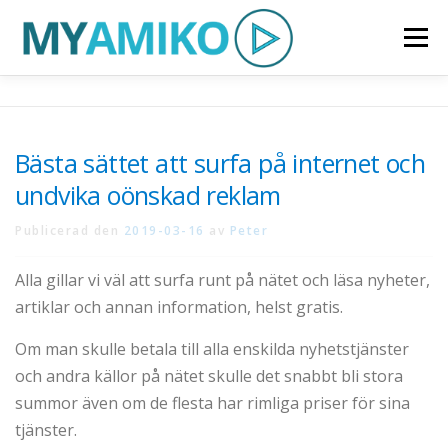
Hoppa
Meny
till
innehåll
START
HEMSIDOR I WORDPRESS
Bästa sättet att surfa på internet och
undvika oönskad reklam
KURSER & WORKSHOP
FILM/VIDEO
Publicerad den
2019-03-16
av
Peter
KONTAKTA OSS
Alla gillar vi väl att surfa runt på nätet och läsa nyheter,
artiklar och annan information, helst gratis.
Om man skulle betala till alla enskilda nyhetstjänster
och andra källor på nätet skulle det snabbt bli stora
summor även om de flesta har rimliga priser för sina
tjänster.