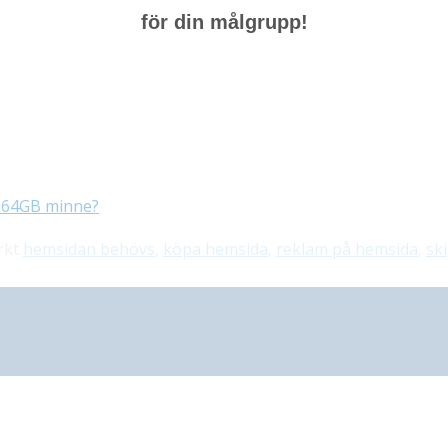
för din målgrupp!
r 64GB minne?
rkt
hemsidan behövs
,
köpa hemsida
,
reklam på hemsida
,
sk