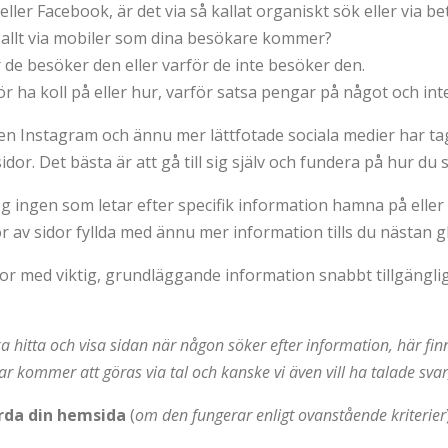
eller Facebook, är det via så kallat organiskt sök eller via 
r allt via mobiler som dina besökare kommer?
 de besöker den eller varför de inte besöker den.
 ha koll på eller hur, varför satsa pengar på något och int
en Instagram och ännu mer lättfotade sociala medier har tagi
dor. Det bästa är att gå till sig själv och fundera på hur du 
og ingen som letar efter specifik information hamna på ell
r av sidor fyllda med ännu mer information tills du nästan g
dor med viktig, grundläggande information snabbt tillgängli
ka hitta och visa sidan när någon söker efter information, här f
ngar kommer att göras via tal och kanske vi även vill ha talade sva
årda din hemsida
(
om den fungerar enligt ovanstående kriterier