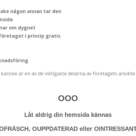
nske någon annan tar den
msida
immar om dygnet
öretaget i princip gratis
rknadsföring
 kanske är en av de viktigaste delarna av företagets ansikte 
OOO
Låt aldrig din hemsida kännas
OFRÄSCH, OUPPDATERAD eller OINTRESSAN