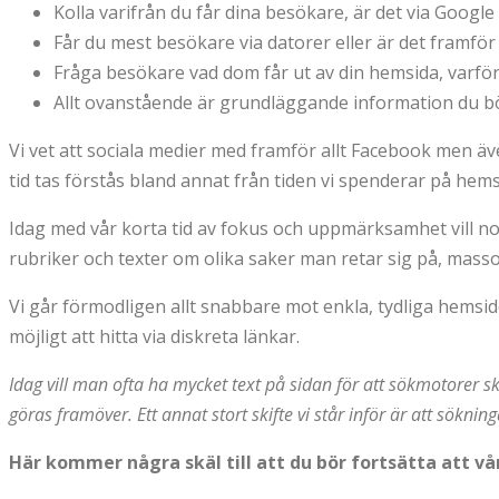
Kolla varifrån du får dina besökare, är det via Google 
Får du mest besökare via datorer eller är det framfö
Fråga besökare vad dom får ut av din hemsida, varför
Allt ovanstående är grundläggande information du bör
Vi vet att sociala medier med framför allt Facebook men äv
tid tas förstås bland annat från tiden vi spenderar på hemsi
Idag med vår korta tid av fokus och uppmärksamhet vill n
rubriker och texter om olika saker man retar sig på, masso
Vi går förmodligen allt snabbare mot enkla, tydliga hemsi
möjligt att hitta via diskreta länkar.
Idag vill man ofta ha mycket text på sidan för att sökmotorer s
göras framöver. Ett annat stort skifte vi står inför är att sökni
Här kommer några skäl till att du bör fortsätta att v