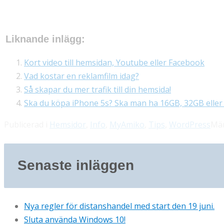
Liknande inlägg:
Kort video till hemsidan, Youtube eller Facebook
Vad kostar en reklamfilm idag?
Så skapar du mer trafik till din hemsida!
Ska du köpa iPhone 5s? Ska man ha 16GB, 32GB elle
Publicerad i
Hemsidor
,
Info
,
MyAmiko
,
Tips
,
WordPress
Mä
Senaste inläggen
Nya regler för distanshandel med start den 19 juni.
Sluta använda Windows 10!