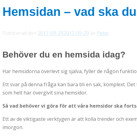
Hemsidan – vad ska du 
Publicerad den
2017-09-29
2017-09-29
av
Peter
Behöver du en hemsida idag?
Har hemsidorna överlevt sig själva, fyller de någon funktio
Ett svar på denna fråga kan bara bli en sak, komplext. Det f
som helt har övergivit sina hemsidor.
Så vad behöver vi göra för att våra hemsidor ska forts
Ett av de viktigaste verktygen är att kolla trender och ex
imorgon.