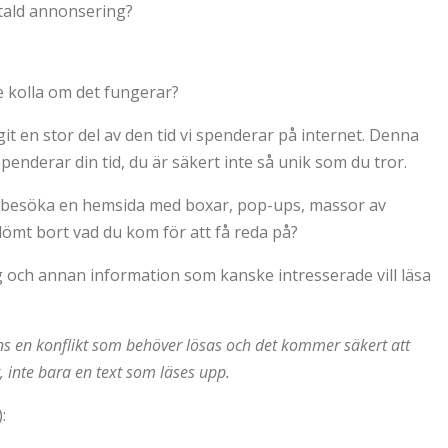
betald annonsering?
e kolla om det fungerar?
t en stor del av den tid vi spenderar på internet. Denna
spenderar din tid, du är säkert inte så unik som du tror.
er besöka en hemsida med boxar, pop-ups, massor av
lömt bort vad du kom för att få reda på?
g och annan information som kanske intresserade vill läsa
inns en konflikt som behöver lösas och det kommer säkert att
r, inte bara en text som läses upp.
):