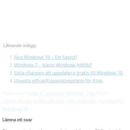
Liknande inlägg:
Nya Windows 10 – Ett fiasko?
Windows 7 – bästa Windows hittills?
Sista chansen att uppdatera gratis till Windows 10
Ubuntu officiellt operativsystem för Kina
Publicerad i
Info
,
IT support
,
Nyheter
,
Tips
Märkt
Chromebook
,
gratis Ubuntu
,
säkerhetsrisk
,
Varning för
Windows XP
Lämna ett svar