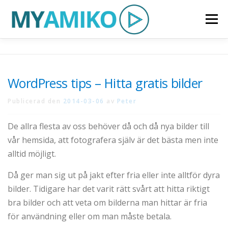
Hoppa
Meny
till
innehåll
START
HEMSIDOR I WORDPRESS
WordPress tips – Hitta gratis bilder
KURSER & WORKSHOP
FILM/VIDEO
Publicerad den
2014-03-06
av
Peter
De allra flesta av oss behöver då och då nya bilder till
KONTAKTA OSS
vår hemsida, att fotografera själv är det bästa men inte
alltid möjligt.
Då ger man sig ut på jakt efter fria eller inte alltför dyra
bilder. Tidigare har det varit rätt svårt att hitta riktigt
bra bilder och att veta om bilderna man hittar är fria
för användning eller om man måste betala.