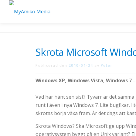
Hoppa
till
innehåll
Skrota Microsoft Wind
Publicerad den
2010-01-24
av
Peter
Windows XP, Windows Vista, Windows 7 – 
Vad har hänt sen sist? Tyvärr är det samm
runt i även i nya Windows 7. Lite bugfixar, 
skrotas börja växa fram. Är det dags att kas
Skrota Windows? Ska Microsoft ge upp Wind
operativsystem byggt på en Unix variant? El