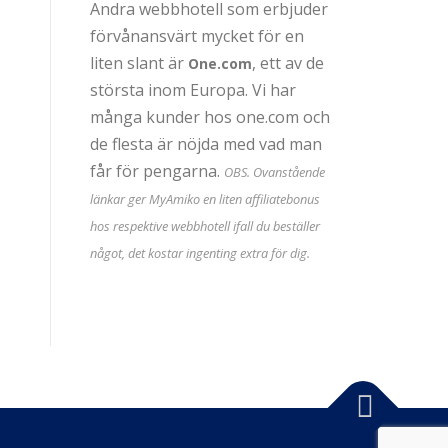
Andra webbhotell som erbjuder
förvånansvärt mycket för en
liten slant är
, ett av de
One.com
största inom Europa. Vi har
många kunder hos one.com och
de flesta är nöjda med vad man
får för pengarna.
OBS. Ovanstående
länkar ger MyAmiko en liten affiliatebonus
hos respektive webbhotell ifall du beställer
något, det kostar ingenting extra för dig.