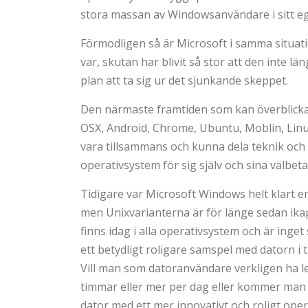
stora massan av Windowsanvändare i sitt e
Förmodligen så är Microsoft i samma situa
var, skutan har blivit så stor att den inte 
plan att ta sig ur det sjunkande skeppet.
Den närmaste framtiden som kan överblickas
OSX, Android, Chrome, Ubuntu, Moblin, Linux
vara tillsammans och kunna dela teknik och ut
operativsystem för sig själv och sina välbet
Tidigare var Microsoft Windows helt klart e
men Unixvarianterna är för länge sedan ika
finns idag i alla operativsystem och är inget 
ett betydligt roligare samspel med datorn i t
Vill man som datoranvändare verkligen ha le
timmar eller mer per dag eller kommer man a
dator med ett mer innovativt och roligt ope