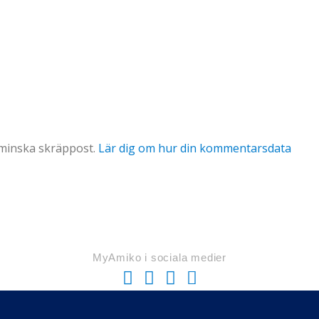
 minska skräppost.
Lär dig om hur din kommentarsdata
MyAmiko i sociala medier