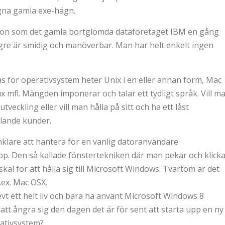
gna gamla exe-hägn.
tion som det gamla bortglömda dataföretaget IBM en gång
längre är smidig och manöverbar. Man har helt enkelt ingen
 för operativsystem heter Unix i en eller annan form, Mac
 mfl. Mängden imponerar och talar ett tydligt språk. Vill m
veckling eller vill man hålla på sitt och ha ett låst
alande kunder.
nklare att hantera för en vanlig datoranvändare
pp. Den så kallade fönstertekniken där man pekar och klick
skäl för att hålla sig till Microsoft Windows. Tvärtom är det
.ex. Mac OSX.
vt ett helt liv och bara ha använt Microsoft Windows 8
tt ångra sig den dagen det är för sent att starta upp en ny
rativsystem?