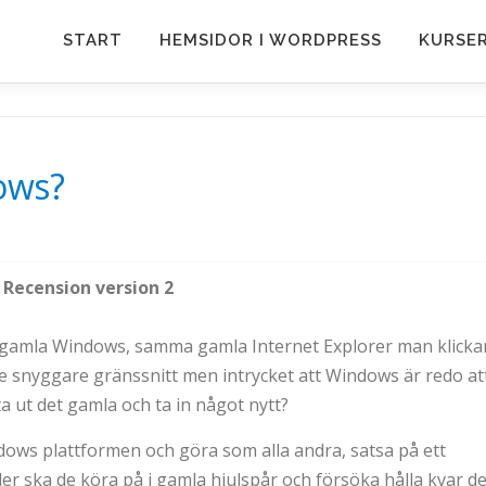
START
HEMSIDOR I WORDPRESS
KURSE
ows?
Recension version 2
a gamla Windows, samma gamla Internet Explorer man klicka
lite snyggare gränssnitt men intrycket att Windows är redo at
ta ut det gamla och ta in något nytt?
ows plattformen och göra som alla andra, satsa på ett
ler ska de köra på i gamla hjulspår och försöka hålla kvar d